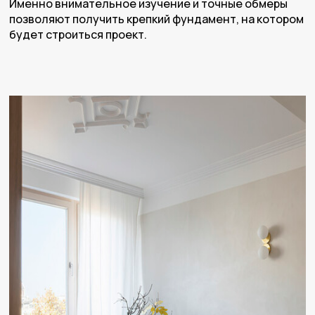
Именно внимательное изучение и точные обмеры
р
позволяют получить крепкий фундамент, на котором
р
будет строиться проект.
м