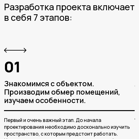
Разработка проекта включает
в себя 7 этапов:
01
Знакомимся с объектом.
Производим обмер помещений,
изучаем особенности.
р
Первый и очень важный этап. До начала
проектирования необходимо досконально изучить
П
пространство, с которым предстоит работать.
п
й