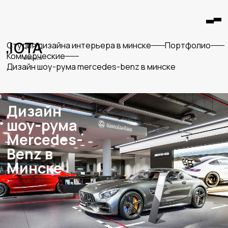
студия дизайна интерьера в минске
портфолио
коммерческие
дизайн шоу-рума mercedes-benz в минске
Дизайн
шоу-рума
Mercedes-
Benz в
Минске