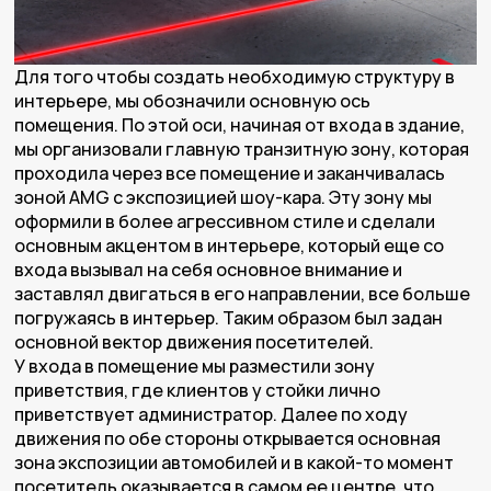
Для того чтобы создать необходимую структуру в
интерьере, мы обозначили основную ось
помещения. По этой оси, начиная от входа в здание,
мы организовали главную транзитную зону, которая
проходила через все помещение и заканчивалась
зоной AMG с экспозицией шоу-кара. Эту зону мы
оформили в более агрессивном стиле и сделали
основным акцентом в интерьере, который еще со
входа вызывал на себя основное внимание и
заставлял двигаться в его направлении, все больше
погружаясь в интерьер. Таким образом был задан
основной вектор движения посетителей.
У входа в помещение мы разместили зону
приветствия, где клиентов у стойки лично
приветствует администратор. Далее по ходу
движения по обе стороны открывается основная
зона экспозиции автомобилей и в какой-то момент
посетитель оказывается в самом ее центре, что